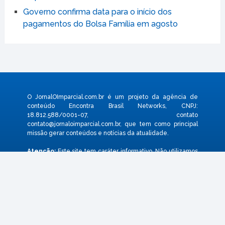
fila do INSS em 2026
Além da aposentadoria, idosos que desejam
novo carro ganham “benefício”
Pix Pensão garante transferência prática e rápida
da pensão alimentícia; saiba como
Governo confirma data para o início dos
pagamentos do Bolsa Família em agosto
O JornalOImparcial.com.br é um projeto da agência de
conteúdo Encontra Brasil Networks, CNPJ:
18.812.588/0001-07, contato
contato@jornaloimparcial.com.br
, que tem como principal
missão gerar conteúdos e notícias da atualidade.
Atenção:
Este site tem caráter informativo. Não utilizamos