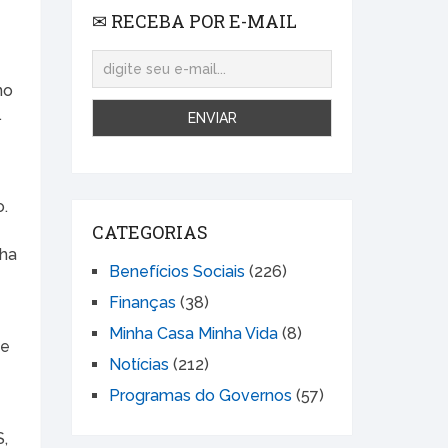
✉ RECEBA POR E-MAIL
no
.
o.
CATEGORIAS
lha
Benefícios Sociais
(226)
Finanças
(38)
Minha Casa Minha Vida
(8)
 e
Notícias
(212)
e
Programas do Governos
(57)
S,