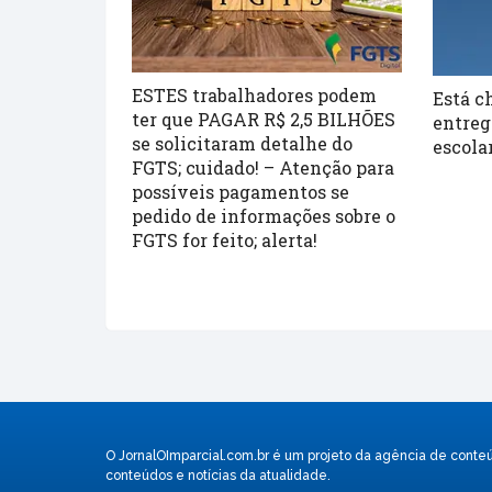
ESTES trabalhadores podem
Está c
ter que PAGAR R$ 2,5 BILHÕES
entreg
se solicitaram detalhe do
escola
FGTS; cuidado! – Atenção para
possíveis pagamentos se
pedido de informações sobre o
FGTS for feito; alerta!
O JornalOImparcial.com.br é um projeto da agência de conte
conteúdos e notícias da atualidade.