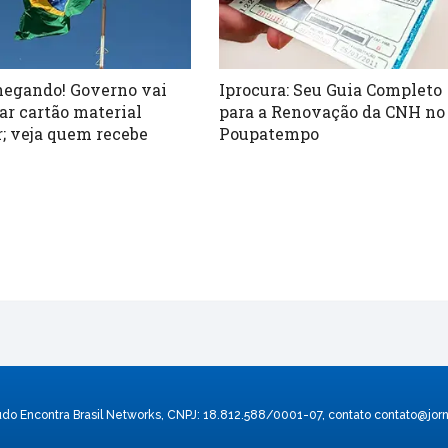
hegando! Governo vai
Iprocura: Seu Guia Completo
ar cartão material
para a Renovação da CNH no
r; veja quem recebe
Poupatempo
údo Encontra Brasil Networks, CNPJ: 18.812.588/0001-07, contato
contato@jorn