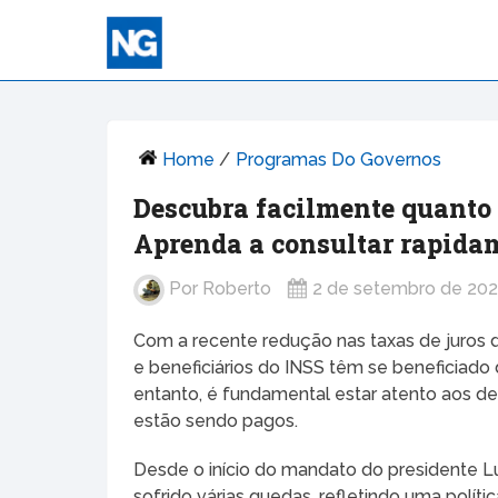
Home
/
Programas Do Governos
Descubra facilmente quanto 
Aprenda a consultar rapida
Por
Roberto
2 de setembro de 20
Com a recente redução nas taxas de juros 
e beneficiários do INSS têm se beneficiado 
entanto, é fundamental estar atento aos d
estão sendo pagos.
Desde o início do mandato do presidente Lui
sofrido várias quedas, refletindo uma políti