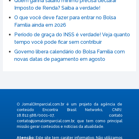
Quem ganha salário mínimo precisa declarar
Imposto de Renda? Saiba a verdade!
O que você deve fazer para entrar no Bolsa
Família ainda em 2026
Período de graça do INSS é verdade! Veja quanto
tempo você pode ficar sem contribuir
Governo libera calendário do Bolsa Família com
novas datas de pagamento em agosto
O JornalOImparcial.com.br é um projeto da agência de
conteúdo Encontra Brasil Networks, CNPJ:
18.812.588/0001-07, contato
contato@jornaloimparcial.com.br
, que tem como principal
missão gerar conteúdos e notícias da atualidade.
Atenção:
Este site tem caráter informativo. Não utilizamos