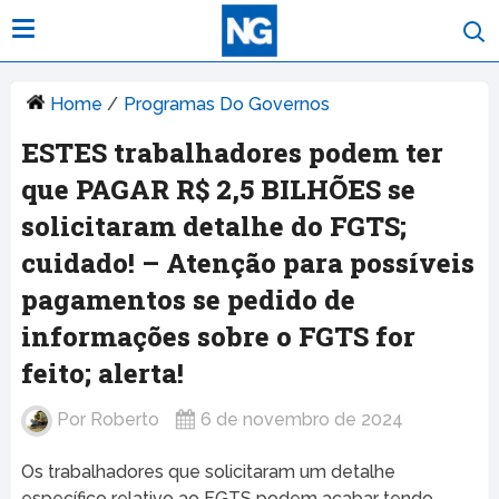
Home
/
Programas Do Governos
ESTES trabalhadores podem ter
que PAGAR R$ 2,5 BILHÕES se
solicitaram detalhe do FGTS;
cuidado! – Atenção para possíveis
pagamentos se pedido de
informações sobre o FGTS for
feito; alerta!
Por
Roberto
6 de novembro de 2024
Os trabalhadores que solicitaram um detalhe
específico relativo ao FGTS podem acabar tendo