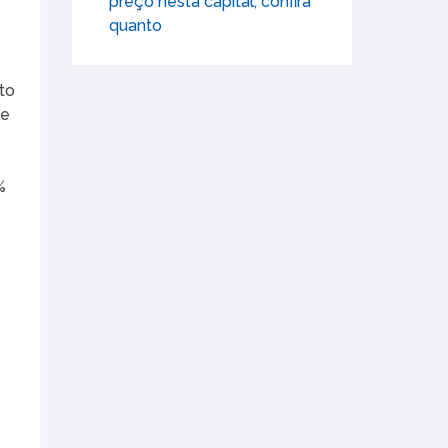
preço nesta capital; confira
quanto
to
de
%