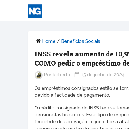
Home
/
Benefícios Sociais
INSS revela aumento de 10,
COMO pedir o empréstimo de 
Por
Roberto
15 de junho de 2024
Os empréstimos consignados estão se torn
devido à facilidade de pagamento.
O crédito consignado do INSS tem se torn
pensionistas brasileiros. Esse tipo de emp
facilidade de aprovação, o que o torna atr
primeiro quadrimestre do ano, houve um aum