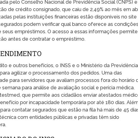
mada pelo Conselho Nacional de Previdência Social (CNPS) e
ão de crédito consignado, que caiu de 2,49% ao mês em abr
adas pelas instituições financeiras estão disponíveis no site
 segurados podem verificar qual banco oferece as condiçõe
 de seus empréstimos. O acesso a essas informações permite
ção antes de contratar o empréstimo.
ATENDIMENTO
o e outros benefícios, o INSS e o Ministério da Previdênci
 para agilizar o processamento dos pedidos. Uma das
idade para servidores que avaliam processos fora do horário 
e semana para análise de avaliação social e perícia médica.
Atestmed, que permite aos cidadãos enviar atestados médi
benefício por incapacidade temporária por até 180 dias. Alé
para contatar segurados que estão na fila há mais de 45 dia
écnica com entidades públicas e privadas têm sido
ra.