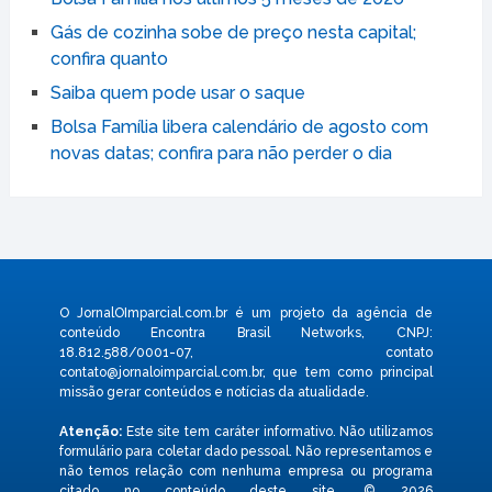
Gás de cozinha sobe de preço nesta capital;
confira quanto
Saiba quem pode usar o saque
Bolsa Família libera calendário de agosto com
novas datas; confira para não perder o dia
O JornalOImparcial.com.br é um projeto da agência de
conteúdo Encontra Brasil Networks, CNPJ:
18.812.588/0001-07, contato
contato@jornaloimparcial.com.br
, que tem como principal
missão gerar conteúdos e notícias da atualidade.
Atenção:
Este site tem caráter informativo. Não utilizamos
formulário para coletar dado pessoal. Não representamos e
não temos relação com nenhuma empresa ou programa
citado no conteúdo deste site. © 2026