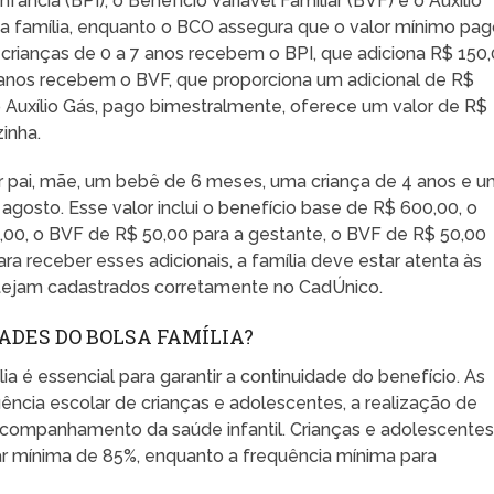
ância (BPI), o Benefício Variável Familiar (BVF) e o Auxílio
a família, enquanto o BCO assegura que o valor mínimo pa
 crianças de 0 a 7 anos recebem o BPI, que adiciona R$ 150
8 anos recebem o BVF, que proporciona um adicional de R$
o Auxílio Gás, pago bimestralmente, oferece um valor de R$
inha.
or pai, mãe, um bebê de 6 meses, uma criança de 4 anos e 
gosto. Esse valor inclui o benefício base de R$ 600,00, o
,00, o BVF de R$ 50,00 para a gestante, o BVF de R$ 50,00
ra receber esses adicionais, a família deve estar atenta às
stejam cadastrados corretamente no CadÚnico.
ADES DO BOLSA FAMÍLIA?
ia é essencial para garantir a continuidade do benefício. As
uência escolar de crianças e adolescentes, a realização de
 acompanhamento da saúde infantil. Crianças e adolescente
ar mínima de 85%, enquanto a frequência mínima para