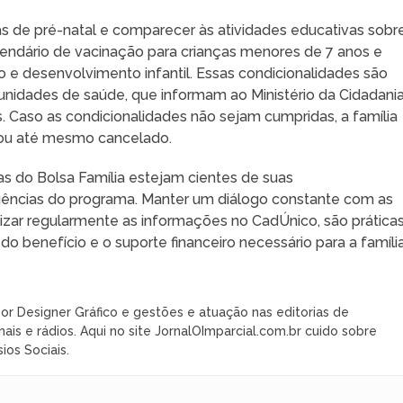
s de pré-natal e comparecer às atividades educativas sobr
alendário de vacinação para crianças menores de 7 anos e
e desenvolvimento infantil. Essas condicionalidades são
unidades de saúde, que informam ao Ministério da Cidadani
 Caso as condicionalidades não sejam cumpridas, a família
 ou até mesmo cancelado.
rias do Bolsa Família estejam cientes de suas
gências do programa. Manter um diálogo constante com as
izar regularmente as informações no CadÚnico, são prática
o benefício e o suporte financeiro necessário para a família
or Designer Gráfico e gestões e atuação nas editorias de
nais e rádios. Aqui no site JornalOImparcial.com.br cuido sobre
ios Sociais.