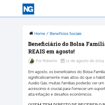
Home
/
Benefícios Sociais
Beneficiário do Bolsa Famí
REAIS em agosto!
Por
Roberto
11 de agosto de 2024
Em agosto, os beneficiários do Bolsa Famí
significativamente mais altos do que o hab
Auxílio Gás, muitas famílias poderão ver u
acréscimo é crucial para fornecer um supor
alta inflação e desafios econômicos.
QUEM TEM DIREITO DE RECEBER O 