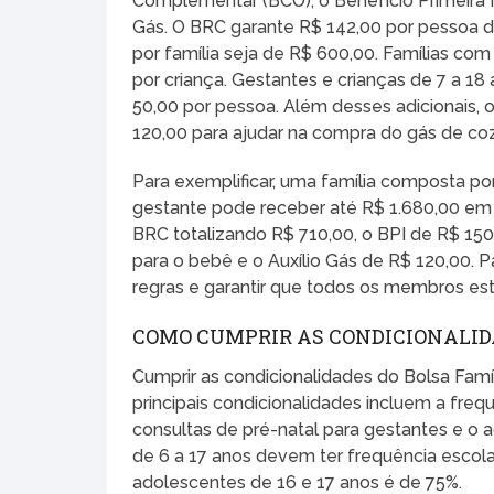
Complementar (BCO), o Benefício Primeira Inf
Gás. O BRC garante R$ 142,00 por pessoa d
por família seja de R$ 600,00. Famílias com
por criança. Gestantes e crianças de 7 a 1
50,00 por pessoa. Além desses adicionais, 
120,00 para ajudar na compra do gás de coz
Para exemplificar, uma família composta p
gestante pode receber até R$ 1.680,00 em a
BRC totalizando R$ 710,00, o BPI de R$ 150
para o bebê e o Auxílio Gás de R$ 120,00. Pa
regras e garantir que todos os membros e
COMO CUMPRIR AS CONDICIONALID
Cumprir as condicionalidades do Bolsa Famíl
principais condicionalidades incluem a freq
consultas de pré-natal para gestantes e o
de 6 a 17 anos devem ter frequência escol
adolescentes de 16 e 17 anos é de 75%.