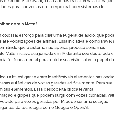
os de áudio. Este avanço não apenas transforma a interação
idades para conversas em tempo real com sistemas de
balhar com a Meta?
 colossal esforço para criar uma IA geral de áudio, que pod
 até vocalizações de animais. Essa iniciativa é comparável 
ermitindo que o sistema não apenas produza sons, mas
. Valle iniciava sua jornada em IA durante seu doutorado 
ncia foi fundamental para moldar sua visão sobre o papel d
cou a investigar se eram identificáveis elementos nas onda
nas autênticas de vozes geradas artificialmente. Para sua
m tais elementos. Essa descoberta crítica levanta
ação e golpes que podem surgir com vozes clonadas. Val
volvido para vozes geradas por IA pode ser uma solução
 gigantes da tecnologia como Google e OpenAI.