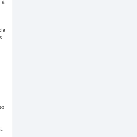
 à
cia
s
so
l.