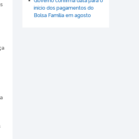
Governo confirma data para o
ns
início dos pagamentos do
Bolsa Família em agosto
ça
o
ra
s