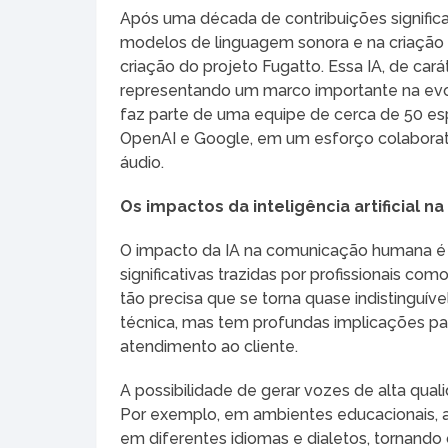
Após uma década de contribuições significa
modelos de linguagem sonora e na criação d
criação do projeto Fugatto. Essa IA, de cará
representando um marco importante na evoluç
faz parte de uma equipe de cerca de 50 e
OpenAI e Google, em um esforço colaborativo
áudio.
Os impactos da inteligência artificial
O impacto da IA na comunicação humana é
significativas trazidas por profissionais c
tão precisa que se torna quase indistinguív
técnica, mas tem profundas implicações par
atendimento ao cliente.
A possibilidade de gerar vozes de alta qua
Por exemplo, em ambientes educacionais, a I
em diferentes idiomas e dialetos, tornando