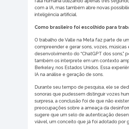
fala humana utilizando apenas três segund
com a IA, mas também abre novas possibil
inteligência artificial.
Como brasileiro foi escolhido para tra
O trabalho de Valle na Meta faz parte de um
compreender e gerar sons, vozes, músicas e
desenvolvimento do “ChatGPT dos sons,” p
também os interprete em um contexto amplo
Berkeley, nos Estados Unidos. Essa experiê
IA na análise e geração de sons.
Durante seu tempo de pesquisa, ele se dedi
sonoras que pudessem distinguir vozes huma
surpresa, a conclusão foi de que não existe
preocupações sobre a ameaça da desinform
sugere que um selo de autenticação desen
viável, um conceito que já foi adotado por