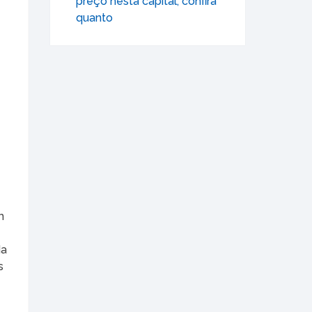
preço nesta capital; confira
quanto
m
da
s