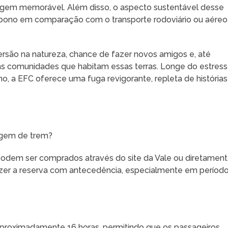
agem memorável. Além disso, o aspecto sustentável desse
rbono em comparação com o transporte rodoviário ou aéreo
rsão na natureza, chance de fazer novos amigos e, até
s comunidades que habitam essas terras. Longe do estres
o, a EFC oferece uma fuga revigorante, repleta de histórias
agem de trem?
podem ser comprados através do site da Vale ou diretamen
azer a reserva com antecedência, especialmente em períod
aproximadamente 16 horas, permitindo que os passageiros