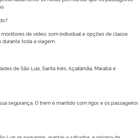
o.
rdo?
 monitores de vídeo, som individual e opções de classe
o durante toda a viagem.
dades de São Luís, Santa Inês, Açailândia, Marabá e
ua segurança. O trem é mantido com rigor, e os passageiro
ão Luís às segundas, quintas e sábados, e retorna de