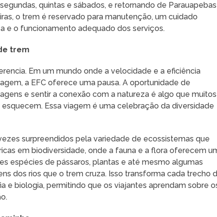
s segundas, quintas e sábados, e retornando de Parauapebas
eiras, o trem é reservado para manutenção, um cuidado
ça e o funcionamento adequado dos serviços.
de trem
ferencia. Em um mundo onde a velocidade e a eficiência
iagem, a EFC oferece uma pausa. A oportunidade de
sagens e sentir a conexão com a natureza é algo que muitos
, se esquecem. Essa viagem é uma celebração da diversidade
 vezes surpreendidos pela variedade de ecossistemas que
 ricas em biodiversidade, onde a fauna e a flora oferecem u
ntes espécies de pássaros, plantas e até mesmo algumas
ns dos rios que o trem cruza. Isso transforma cada trecho 
a e biologia, permitindo que os viajantes aprendam sobre o
o.