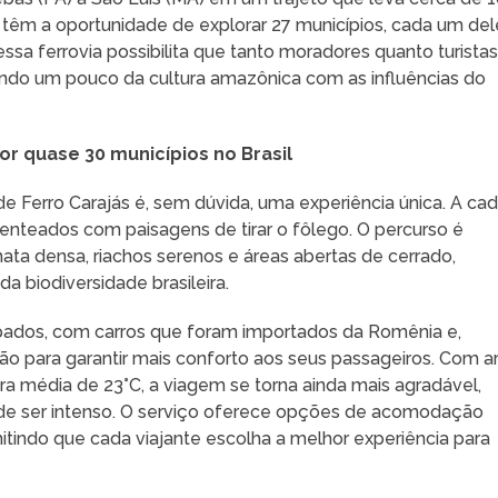
s têm a oportunidade de explorar 27 municípios, cada um del
essa ferrovia possibilita que tanto moradores quanto turista
ando um pouco da cultura amazônica com as influências do
r quase 30 municípios no Brasil
e Ferro Carajás é, sem dúvida, uma experiência única. A ca
senteados com paisagens de tirar o fôlego. O percurso é
ata densa, riachos serenos e áreas abertas de cerrado,
 biodiversidade brasileira.
ados, com carros que foram importados da Romênia e,
o para garantir mais conforto aos seus passageiros. Com ar
a média de 23°C, a viagem se torna ainda mais agradável,
ode ser intenso. O serviço oferece opções de acomodação
itindo que cada viajante escolha a melhor experiência para