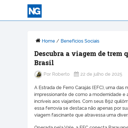
Home
/
Benefícios Sociais
Descubra a viagem de trem q
Brasil
Por
Roberto
22 de julho de 2025
A Estrada de Ferro Carajás (EFC), uma das m
impressionante de como a modernidade e a 
incríveis aos viajantes. Com seus 892 quilô
essa ferrovia se destaca não apenas por 
viagem fascinante que atravessa uma divers
Operada pela Vale, a EFC conecta Parauape