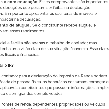
as e com educação
: Esses comprovantes são importantes
eis deduções que possam ser feitas na declaração.
os
: É importante apresentar as escrituras de imóveis e
mpactar na declaração.
nto de aluguel
: Se o contribuinte recebe aluguel, é
ovem esses rendimentos.
l e facilita não apenas o trabalho do contador, mas
enha uma visão clara de sua situação financeira. Essa clare
 fiscais e financeiras.
r o IR?
m contador para a declaração do Imposto de Renda podem
lificada de pessoa física, os honorários costumam começar 
 aplicável a contribuintes que possuem informações simple
ico e sem grandes complexidades.
 fontes de renda, dependentes, propriedades ou veículos