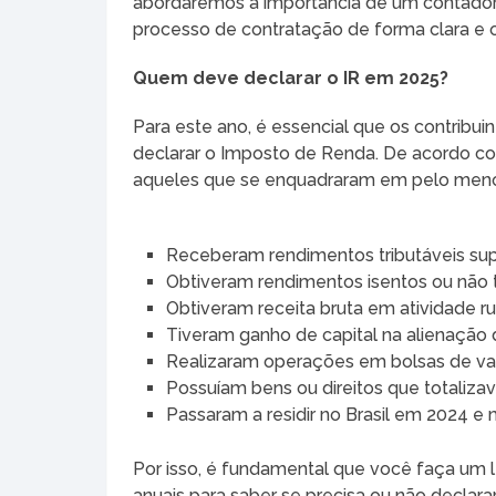
abordaremos a importância de um contador
processo de contratação de forma clara e o
Quem deve declarar o IR em 2025?
Para este ano, é essencial que os contribu
declarar o Imposto de Renda. De acordo co
aqueles que se enquadraram em pelo menos
Receberam rendimentos tributáveis sup
Obtiveram rendimentos isentos ou não t
Obtiveram receita bruta em atividade ru
Tiveram ganho de capital na alienação d
Realizaram operações em bolsas de valo
Possuíam bens ou direitos que totaliz
Passaram a residir no Brasil em 2024 
Por isso, é fundamental que você faça um 
anuais para saber se precisa ou não declar