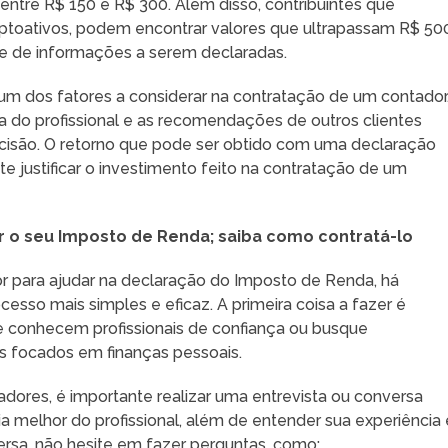
entre R$ 150 e R$ 300. Além disso, contribuintes que
ptoativos, podem encontrar valores que ultrapassam R$ 50
 de informações a serem declaradas.
 um dos fatores a considerar na contratação de um contador
ia do profissional e as recomendações de outros clientes
cisão. O retorno que pode ser obtido com uma declaração
te justificar o investimento feito na contratação de um
rar o seu Imposto de Renda; saiba como contratá-lo
r para ajudar na declaração do Imposto de Renda, há
sso mais simples e eficaz. A primeira coisa a fazer é
se conhecem profissionais de confiança ou busque
 focados em finanças pessoais.
adores, é importante realizar uma entrevista ou conversa
eia melhor do profissional, além de entender sua experiência 
rsa, não hesite em fazer perguntas, como: