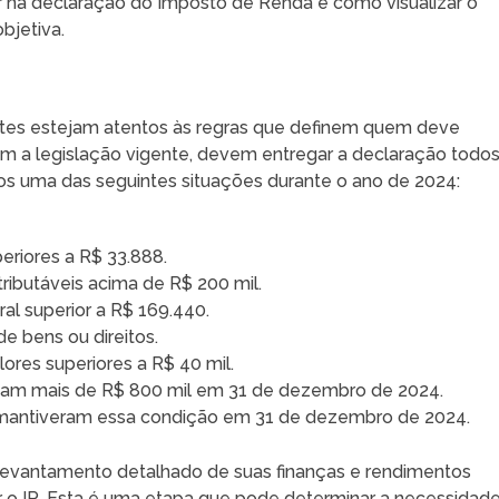
 na declaração do Imposto de Renda e como visualizar o
bjetiva.
intes estejam atentos às regras que definem quem deve
m a legislação vigente, devem entregar a declaração todo
 uma das seguintes situações durante o ano de 2024:
eriores a R$ 33.888.
ributáveis acima de R$ 200 mil.
ral superior a R$ 169.440.
e bens ou direitos.
res superiores a R$ 40 mil.
avam mais de R$ 800 mil em 31 de dezembro de 2024.
e mantiveram essa condição em 31 de dezembro de 2024.
levantamento detalhado de suas finanças e rendimentos
ar o IR. Esta é uma etapa que pode determinar a necessidad