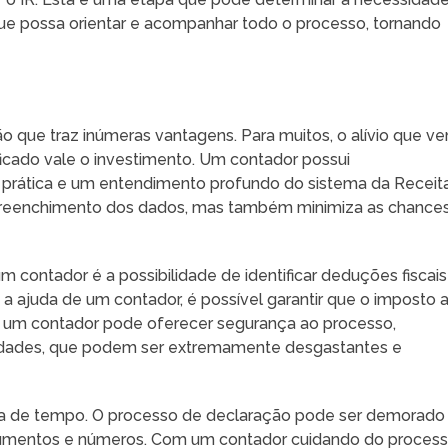
que possa orientar e acompanhar todo o processo, tornando
 que traz inúmeras vantagens. Para muitos, o alívio que v
ficado vale o investimento. Um contador possui
 prática e um entendimento profundo do sistema da Receit
o preenchimento dos dados, mas também minimiza as chance
m contador é a possibilidade de identificar deduções fiscais
a ajuda de um contador, é possível garantir que o imposto 
o, um contador pode oferecer segurança ao processo,
alidades, que podem ser extremamente desgastantes e
ia de tempo. O processo de declaração pode ser demorado
ocumentos e números. Com um contador cuidando do process