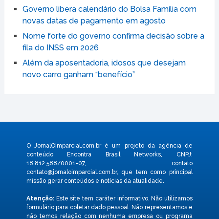
Governo libera calendário do Bolsa Família com
novas datas de pagamento em agosto
Nome forte do governo confirma decisão sobre a
fila do INSS em 2026
Além da aposentadoria, idosos que desejam
novo carro ganham “benefício”
O JornalOImparcial.com.br é um projeto da agência de
conteúdo Encontra Brasil Networks, CNPJ:
18.812.588/0001-07, contato
contato@jornaloimparcial.com.br
, que tem como principal
missão gerar conteúdos e notícias da atualidade.
Atenção:
Este site tem caráter informativo. Não utilizamos
formulário para coletar dado pessoal. Não representamos e
não temos relação com nenhuma empresa ou programa