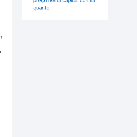
preço nesta capital; confira
quanto
m
.
s