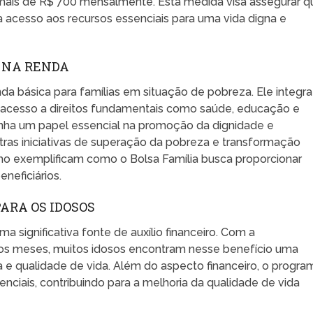
ais de R$ 700 mensalmente. Esta medida visa assegurar q
 acesso aos recursos essenciais para uma vida digna e
A NA RENDA
nda básica para famílias em situação de pobreza. Ele integra
r o acesso a direitos fundamentais como saúde, educação e
enha um papel essencial na promoção da dignidade e
tras iniciativas de superação da pobreza e transformação
alho exemplificam como o Bolsa Família busca proporcionar
neficiários.
PARA OS IDOSOS
ma significativa fonte de auxílio financeiro. Com a
 os meses, muitos idosos encontram nesse benefício uma
a e qualidade de vida. Além do aspecto financeiro, o progra
ciais, contribuindo para a melhoria da qualidade de vida