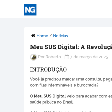
Home
/
Notícias
Meu SUS Digital: A Revoluç
Por
Roberto
7 de março de 2025
INTRODUÇÃO
Você já precisou marcar uma consulta, pega
com filas intermináveis e burocracia?
O
Meu SUS Digital
veio para acabar com ess
saúde pública no Brasil.