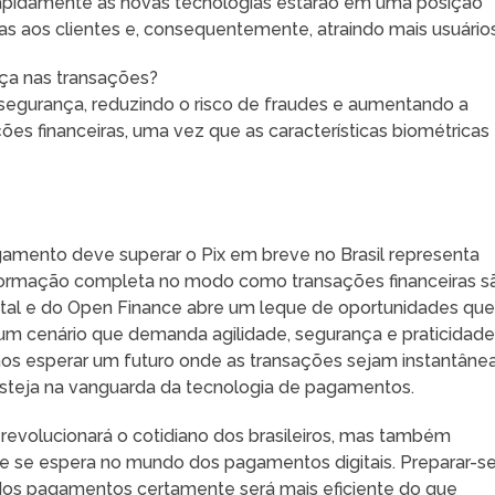
apidamente às novas tecnologias estarão em uma posição
s aos clientes e, consequentemente, atraindo mais usuários
nça nas transações?
segurança, reduzindo o risco de fraudes e aumentando a
ões financeiras, uma vez que as características biométricas
amento deve superar o Pix em breve no Brasil representa
ormação completa no modo como transações financeiras s
gital e do Open Finance abre um leque de oportunidades qu
m um cenário que demanda agilidade, segurança e praticidade
os esperar um futuro onde as transações sejam instantâne
esteja na vanguarda da tecnologia de pagamentos.
revolucionará o cotidiano dos brasileiros, mas também
e se espera no mundo dos pagamentos digitais. Preparar-s
 dos pagamentos certamente será mais eficiente do que