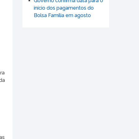
Governo confirma data para o
início dos pagamentos do
Bolsa Família em agosto
ra
 da
as