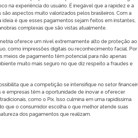
oco na experiência do usuário. É inegável que a rapidez e a
as são aspectos muito valorizados pelos brasileiros. Com a
a ideia é que esses pagamentos sejam feitos em instantes,
nobras complexas que são vistas atualmente.
ometria oferece um nível extremamente alto de proteção ao
víduo, como impressões digitais ou reconhecimento facial. Por
os meios de pagamento têm potencial para não apenas
biente muito mais seguro no que diz respeito a fraudes e
.
sibilita que a competição se intensifique no setor financeir
s e empresas têm a oportunidade de inovar e oferecer
adicionais, como o Pix. Isso culmina em uma rapidíssima
indo que o consumidor escolha o que melhor atende suas
 natureza dos pagamentos que realizam.