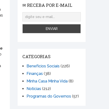
✉ RECEBA POR E-MAIL
a
as
 e
o
CATEGORIAS
a
Benefícios Sociais
(226)
Finanças
(38)
Minha Casa Minha Vida
(8)
,
Notícias
(212)
Programas do Governos
(57)