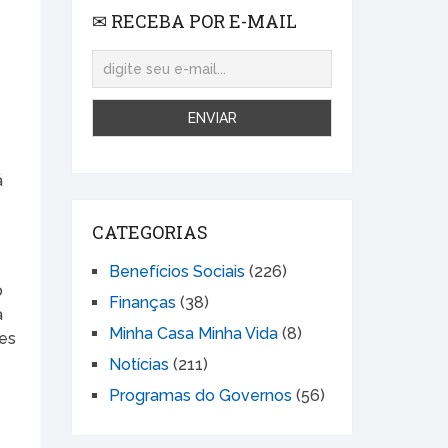
✉ RECEBA POR E-MAIL
e
á
á
CATEGORIAS
Benefícios Sociais
(226)
o
Finanças
(38)
a
Minha Casa Minha Vida
(8)
tes
Notícias
(211)
Programas do Governos
(56)