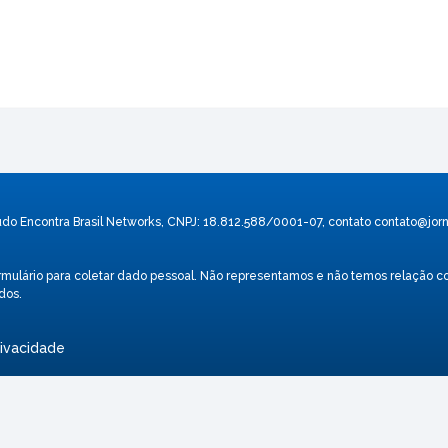
údo Encontra Brasil Networks, CNPJ: 18.812.588/0001-07, contato
contato@jorn
 formulário para coletar dado pessoal. Não representamos e não temos relaç
dos.
rivacidade