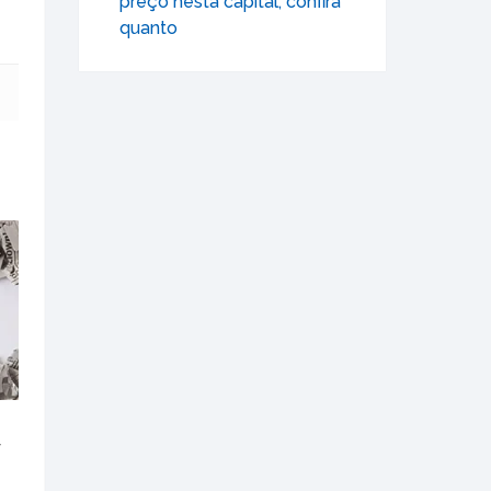
preço nesta capital; confira
quanto
r