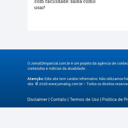
com facilidade: saiba como
usar!
O JornalOImparcial.com.br é um projeto da agência de conte
conteúdos e notícias da atualidade.
Atenção:
Este site tem caráter informativo. Não utilizamos
site. © 2026 www.jornalng.com.br – Todos os direitos reserva
Disclaimer
|
Contato
|
Termos de Uso
|
Política de P