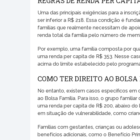
REGRAS DE RENDA PER CAPI
Uma das principais exigências para a inscriç
ser inferior a R$ 218. Essa condição é fund
famílias que realmente necessitam de apoio f
renda total da família pelo número de me
Por exemplo, uma família composta por qua
uma renda per capita de R$ 353. Nesse caso, a
acima do limite estabelecido pelo programa
COMO TER DIREITO AO BOLSA
No entanto, existem casos específicos em q
ao Bolsa Família. Para isso, o grupo famili
uma renda per capita de R$ 200, abaixo do l
em situação de vulnerabilidade, como cria
Famílias com gestantes, crianças ou adol
benefícios adicionais, como o Benefício Prim