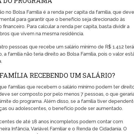
TA DO PROGRAMA
ão no Bolsa Família é a renda per capita da família, que dev
amental para garantir que o benefício seja direcionado às
inanceiro. Para calcular a renda per capita, basta dividir a
mbros que vivem na mesma residência.
tro pessoas que recebe um salário mínimo de R$ 1.412 ter
 família não teria direito ao Bolsa Família, pois o valor est
.
 FAMÍLIA RECEBENDO UM SALÁRIO?
ue famílias que recebem o salário mínimo podem ter direit
ar deve ser composto por pelo menos 7 pessoas, o que gerari
imite do programa. Além disso, se a família tiver dependen
nças ou adolescentes, o benefício pode ser aumentado.
escentes de até 18 anos incompletos podem contar com
eira Infância, Variável Familiar e o Renda de Cidadania. O