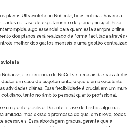
os planos Ultravioleta ou Nubank+, boas notícias: haverá a
de dados no caso de esgotamento do plano principal. Essa
nterrompida, algo essencial para quem está sempre online,
mento dos planos será realizado de forma facilitada através
ontrole melhor dos gastos mensais e uma gestão centraliza
ravioleta
 Nubank+, a experiência do NuCel se torna ainda mais atrativ
de dados em caso de esgotamento, o que é uma excelente
s atividades diárias. Essa flexibilidade é crucial em um mu
 cotidiano, tanto no âmbito pessoal quanto profissional.
so é um ponto positivo. Durante a fase de testes, algumas
ma limitada, mas existe a promessa de que, em breve, todos
te acessíveis. Essa abordagem gradual garante que a