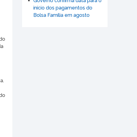
Governo confirma data para o
início dos pagamentos do
Bolsa Família em agosto
 do
da
a.
ndo