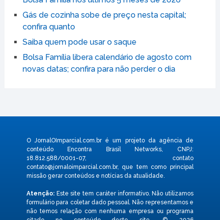
Gás de cozinha sobe de preço nesta capital;
confira quanto
Saiba quem pode usar o saque
Bolsa Família libera calendário de agosto com
novas datas; confira para não perder o dia
O JornalOImparcial.com.br é um projeto da agência de
conteúdo Encontra Brasil Networks, CNPJ:
18.812.588/0001-07, contato
contato@jornaloimparcial.com.br
, que tem como principal
missão gerar conteúdos e notícias da atualidade.
Atenção:
Este site tem caráter informativo. Não utilizamos
formulário para coletar dado pessoal. Não representamos e
não temos relação com nenhuma empresa ou programa