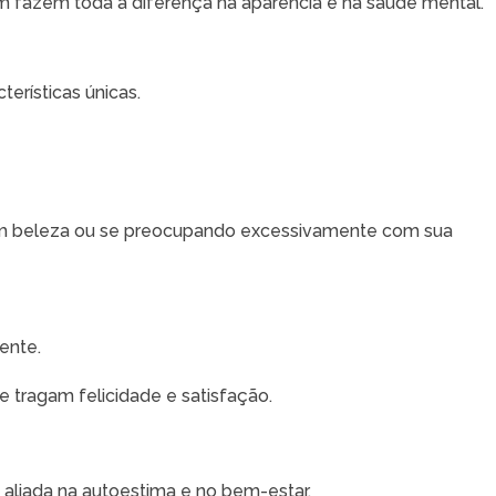
m fazem toda a diferença na aparência e na saúde mental.
erísticas únicas.
m beleza ou se preocupando excessivamente com sua
ente.
 tragam felicidade e satisfação.
 aliada na autoestima e no bem-estar.