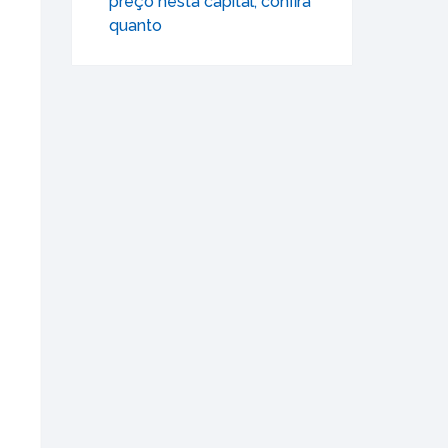
preço nesta capital; confira
quanto