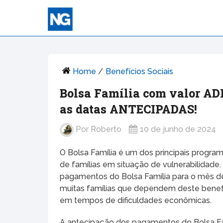
Home
/
Benefícios Sociais
Bolsa Família com valor ADI
as datas ANTECIPADAS!
Por
Roberto
10 de junho de 2024
O Bolsa Família é um dos principais program
de famílias em situação de vulnerabilidad
pagamentos do Bolsa Família para o mês de 
muitas famílias que dependem deste benefí
em tempos de dificuldades econômicas.
A antecipação dos pagamentos do Bolsa Fam