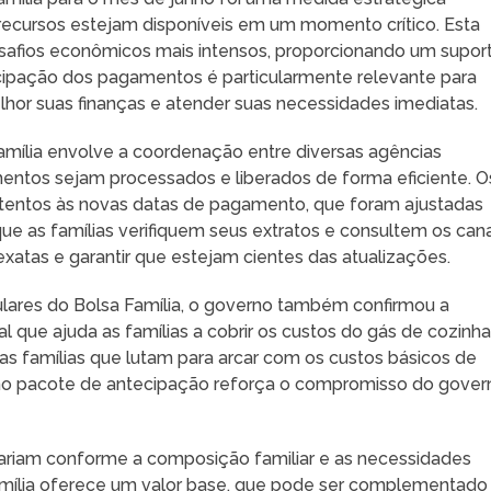
 recursos estejam disponíveis em um momento crítico. Esta
safios econômicos mais intensos, proporcionando um supor
ntecipação dos pagamentos é particularmente relevante para
elhor suas finanças e atender suas necessidades imediatas.
mília envolve a coordenação entre diversas agências
entos sejam processados e liberados de forma eficiente. O
 atentos às novas datas de pagamento, que foram ajustadas
ue as famílias verifiquem seus extratos e consultem os cana
 exatas e garantir que estejam cientes das atualizações.
ares do Bolsa Família, o governo também confirmou a
l que ajuda as famílias a cobrir os custos do gás de cozinha
as famílias que lutam para arcar com os custos básicos de
 no pacote de antecipação reforça o compromisso do gover
 variam conforme a composição familiar e as necessidades
Família oferece um valor base, que pode ser complementado