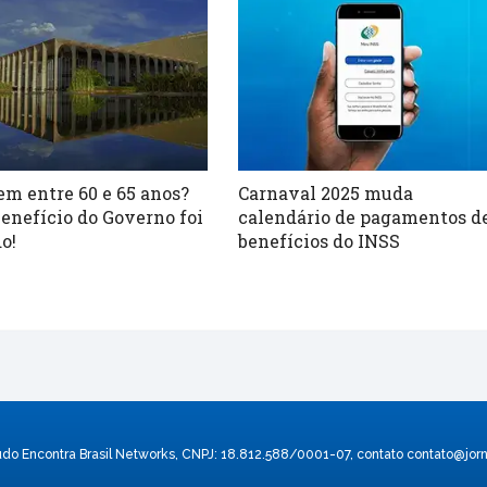
em entre 60 e 65 anos?
Carnaval 2025 muda
enefício do Governo foi
calendário de pagamentos d
o!
benefícios do INSS
údo Encontra Brasil Networks, CNPJ: 18.812.588/0001-07, contato
contato@jorn