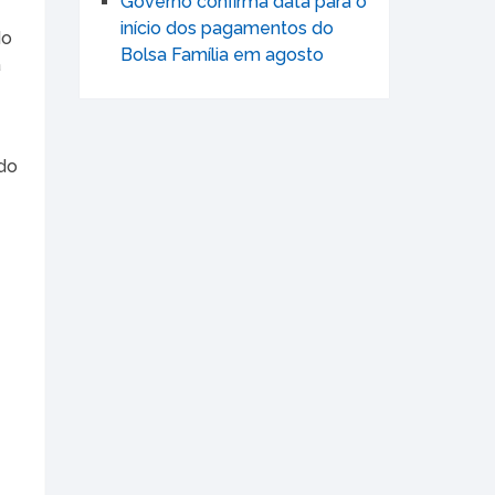
Governo confirma data para o
início dos pagamentos do
do
Bolsa Família em agosto
a
rdo