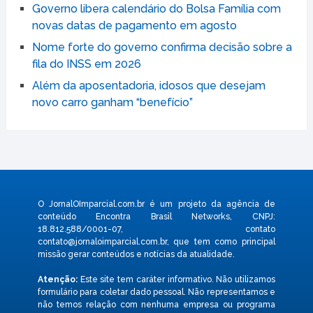
Governo libera calendário do Bolsa Família com
novas datas de pagamento em agosto
Nome forte do governo confirma decisão sobre a
fila do INSS em 2026
Além da aposentadoria, idosos que desejam
novo carro ganham “benefício”
O JornalOImparcial.com.br é um projeto da agência de
conteúdo Encontra Brasil Networks, CNPJ:
18.812.588/0001-07, contato
contato@jornaloimparcial.com.br
, que tem como principal
missão gerar conteúdos e notícias da atualidade.
Atenção:
Este site tem caráter informativo. Não utilizamos
formulário para coletar dado pessoal. Não representamos e
não temos relação com nenhuma empresa ou programa