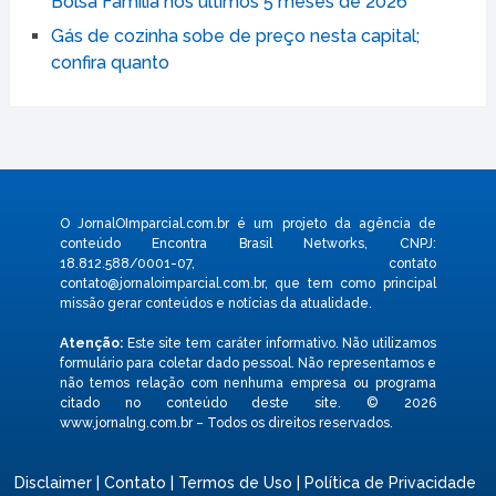
Bolsa Família nos últimos 5 meses de 2026
Gás de cozinha sobe de preço nesta capital;
confira quanto
O JornalOImparcial.com.br é um projeto da agência de
conteúdo Encontra Brasil Networks, CNPJ:
18.812.588/0001-07, contato
contato@jornaloimparcial.com.br
, que tem como principal
missão gerar conteúdos e notícias da atualidade.
Atenção:
Este site tem caráter informativo. Não utilizamos
formulário para coletar dado pessoal. Não representamos e
não temos relação com nenhuma empresa ou programa
citado no conteúdo deste site. © 2026
www.jornalng.com.br – Todos os direitos reservados.
Disclaimer
|
Contato
|
Termos de Uso
|
Política de Privacidade