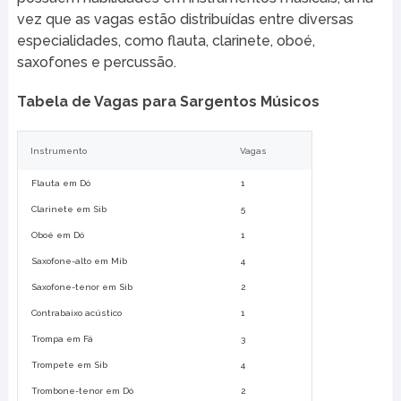
vez que as vagas estão distribuídas entre diversas
especialidades, como flauta, clarinete, oboé,
saxofones e percussão.
Tabela de Vagas para Sargentos Músicos
Instrumento
Vagas
Flauta em Dó
1
Clarinete em Sib
5
Oboé em Dó
1
Saxofone-alto em Mib
4
Saxofone-tenor em Sib
2
Contrabaixo acústico
1
Trompa em Fá
3
Trompete em Sib
4
Trombone-tenor em Dó
2