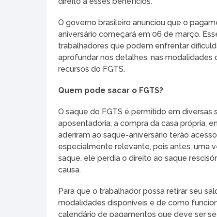
direito a esses benefícios.
O governo brasileiro anunciou que o paga
aniversário começará em 06 de março. Ess
trabalhadores que podem enfrentar dificul
aprofundar nos detalhes, nas modalidades
recursos do FGTS.
Quem pode sacar o FGTS?
O saque do FGTS é permitido em diversas s
aposentadoria, a compra da casa própria, en
aderiram ao saque-aniversário terão acess
especialmente relevante, pois antes, uma 
saque, ele perdia o direito ao saque rescis
causa.
Para que o trabalhador possa retirar seu sa
modalidades disponíveis e de como funcion
calendário de pagamentos que deve ser segu