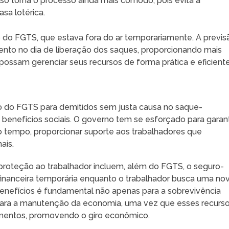
sso torna o processo ainda mais cômodo, pois evita a
sa lotérica.
o do FGTS, que estava fora do ar temporariamente. A previs
ento no dia de liberação dos saques, proporcionando mais
ossam gerenciar seus recursos de forma prática e eficiente
 do FGTS para demitidos sem justa causa no saque-
s benefícios sociais. O governo tem se esforçado para garant
tempo, proporcionar suporte aos trabalhadores que
ais.
roteção ao trabalhador incluem, além do FGTS, o seguro-
nanceira temporária enquanto o trabalhador busca uma no
enefícios é fundamental não apenas para a sobrevivência
ara a manutenção da economia, uma vez que esses recurs
mentos, promovendo o giro econômico.