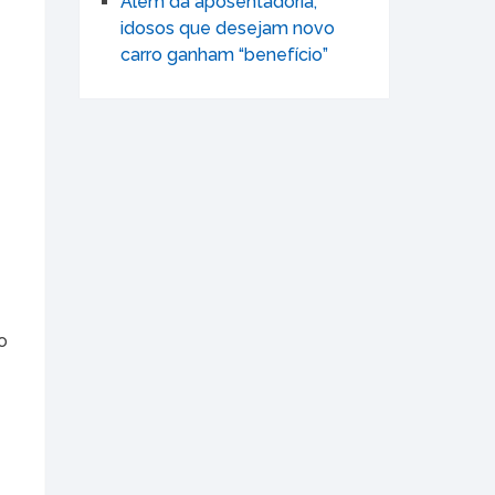
Além da aposentadoria,
idosos que desejam novo
carro ganham “benefício”
o