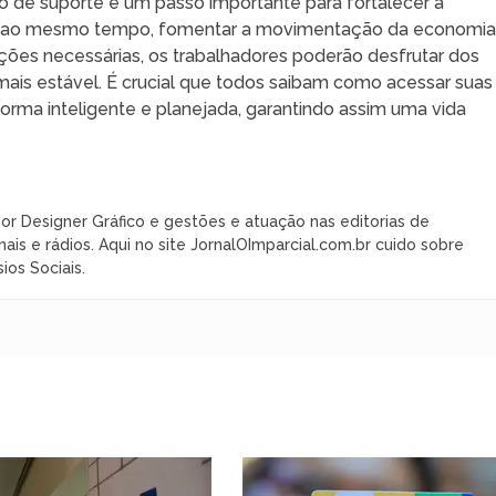
po de suporte é um passo importante para fortalecer a
, ao mesmo tempo, fomentar a movimentação da economia
ções necessárias, os trabalhadores poderão desfrutar dos
 mais estável. É crucial que todos saibam como acessar suas
forma inteligente e planejada, garantindo assim uma vida
or Designer Gráfico e gestões e atuação nas editorias de
nais e rádios. Aqui no site JornalOImparcial.com.br cuido sobre
ios Sociais.