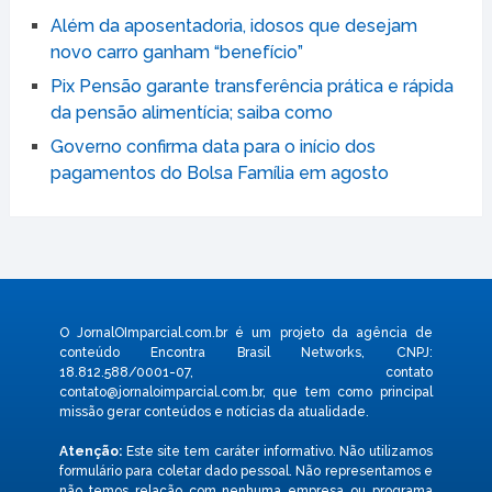
Além da aposentadoria, idosos que desejam
novo carro ganham “benefício”
Pix Pensão garante transferência prática e rápida
da pensão alimentícia; saiba como
Governo confirma data para o início dos
pagamentos do Bolsa Família em agosto
O JornalOImparcial.com.br é um projeto da agência de
conteúdo Encontra Brasil Networks, CNPJ:
18.812.588/0001-07, contato
contato@jornaloimparcial.com.br
, que tem como principal
missão gerar conteúdos e notícias da atualidade.
Atenção:
Este site tem caráter informativo. Não utilizamos
formulário para coletar dado pessoal. Não representamos e
não temos relação com nenhuma empresa ou programa