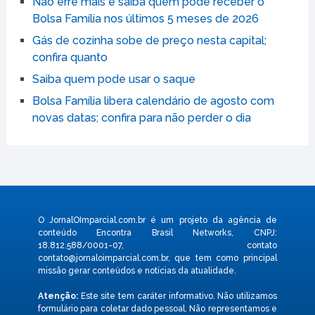
Não erre mais e saiba quem pode receber o
Bolsa Família nos últimos 5 meses de 2026
Gás de cozinha sobe de preço nesta capital;
confira quanto
Saiba quem pode usar o saque
Bolsa Família libera calendário de agosto com
novas datas; confira para não perder o dia
O JornalOImparcial.com.br é um projeto da agência de
conteúdo Encontra Brasil Networks, CNPJ:
18.812.588/0001-07, contato
contato@jornaloimparcial.com.br
, que tem como principal
missão gerar conteúdos e notícias da atualidade.
Atenção:
Este site tem caráter informativo. Não utilizamos
formulário para coletar dado pessoal. Não representamos e